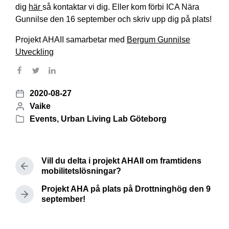
dig
här
så kontaktar vi dig. Eller kom förbi ICA Nära
Gunnilse den 16 september och skriv upp dig på plats!
Projekt AHAII samarbetar med
Bergum Gunnilse
Utveckling
2020-08-27
P
P
Vaike
o
o
Events
,
Urban Living Lab Göteborg
s
P
s
t
o
t
d
s
e
a
Vill du delta i projekt AHAII om framtidens
t
d
P
mobilitetslösningar?
t
e
b
r
e
d
Projekt AHA på plats på Drottninghög den 9
e
y
i
N
september!
v
e
n
i
x
o