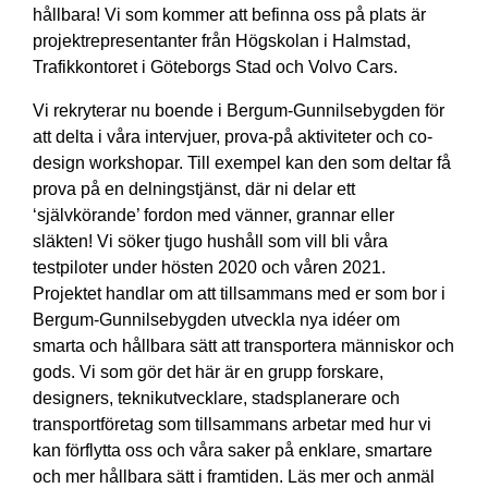
hållbara! Vi som kommer att befinna oss på plats är
projektrepresentanter från Högskolan i Halmstad,
Trafikkontoret i Göteborgs Stad och Volvo Cars.
Vi rekryterar nu boende i Bergum-Gunnilsebygden för
att delta i våra intervjuer, prova-på aktiviteter och co-
design workshopar. Till exempel kan den som deltar få
prova på en delningstjänst, där ni delar ett
‘självkörande’ fordon med vänner, grannar eller
släkten! Vi söker tjugo hushåll som vill bli våra
testpiloter under hösten 2020 och våren 2021.
Projektet handlar om att tillsammans med er som bor i
Bergum-Gunnilsebygden utveckla nya idéer om
smarta och hållbara sätt att transportera människor och
gods. Vi som gör det här är en grupp forskare,
designers, teknikutvecklare, stadsplanerare och
transportföretag som tillsammans arbetar med hur vi
kan förflytta oss och våra saker på enklare, smartare
och mer hållbara sätt i framtiden. Läs mer och anmäl