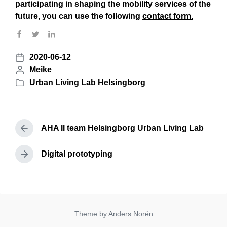
participating in shaping the mobility services of the
future, you can use the following
contact form.
2020-06-12
P
P
Meike
o
o
Urban Living Lab Helsingborg
s
P
s
t
o
t
d
s
e
a
t
AHA II team Helsingborg Urban Living Lab
d
P
t
e
b
r
e
d
e
Digital prototyping
y
N
i
v
e
n
i
x
o
t
u
p
s
o
p
Theme by
Anders Norén
s
o